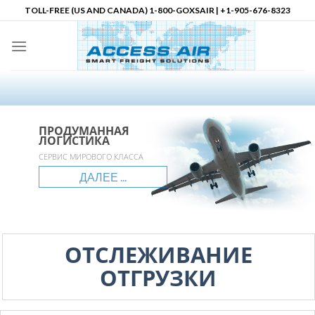
Skip
TOLL-FREE (US AND CANADA) 1-800-GOXSAIR | +1-905-676-8323
to
content
ПРОДУМАННАЯ
ПРОДУМАННАЯ
ПРОДУМАННАЯ
Ваш Партнер по Логистике в
ЛОГИСТИКА
ЛОГИСТИКА
ЛОГИСТИКА
Северной Америке
accessair.ca
СЕРВИС МИРОВОГО КЛАССА
ГЛОБАЛЬНЫЙ ОХВАТ
НЕОГРАНИЧЕННЫЕ ВОЗМОЖНОСТИ
ДАЛЕЕ ...
ДАЛЕЕ ...
ДАЛЕЕ ...
ДАЛЕЕ ...
ОТСЛЕЖИВАНИЕ
ОТГРУЗКИ