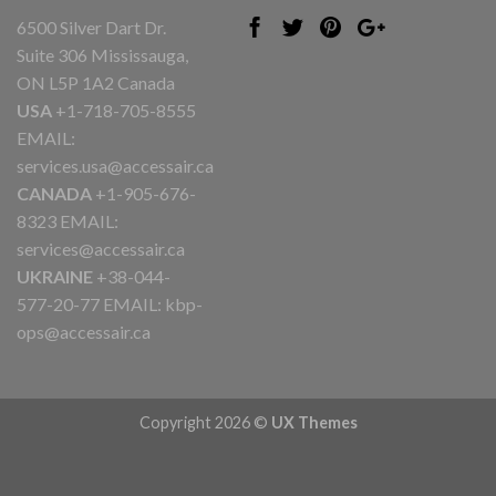
6500 Silver Dart Dr.
Suite 306 Mississauga,
ON L5P 1A2 Canada
USA
+1-718-705-8555
EMAIL:
services.usa@accessair.ca
CANADA
+1-905-676-
8323 EMAIL:
services@accessair.ca
UKRAINE
+38-044-
577-20-77 EMAIL:
kbp-
ops@accessair.ca
Copyright 2026 ©
UX Themes