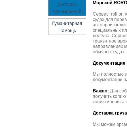
Морской ROR
Доставка
Автомобилей
Сервис “roll on
судах для перев
Гуманитарная
автопроизводит
Помощь
специальных пл
доступа. Сервис
транзитное вре
направлениях м
обычных судах.
Документация
Мы полностью з
документации на
Важно:
Для соб
получить копию 
копию инвойса п
Доставка груз
Мы можем орган