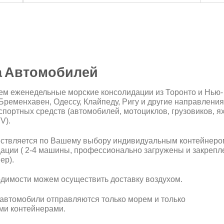
а Автомобилей
м еженедельные морские консолидации из Торонто и Нью-
 Бременхавен, Одессу, Клайпеду, Ригу и другие направления
портных средств (автомобилей, мотоциклов, грузовиков, ях
V).
ствляется по Вашему выбору индивидуальным контейнеро
дации ( 2-4 машины, профессионально загружены и закреп
ер).
одимости можем осуществить доставку воздухом.
 автомобили отправляются только морем и только
ми контейнерами.