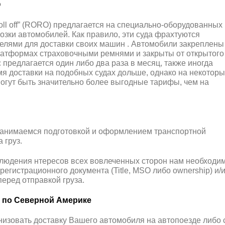
O
 roll off” (RORO) предлагается на специально-оборудованных
озки автомобилей. Как правило, эти суда фрахтуются
елями для доставки своих машин . Автомобили закреплены
атформах страховочными ремнями и закрыты от открытого
 предлагается один либо два раза в месяц, также иногда
мя доставки на подобных судах дольше, однако на некоторы
огут быть значительно более выгодные тарифы, чем на
анимаемся подготовкой и оформлением транспортной
 груз.
людения нтересов всех вовлеченных сторон нам необходи
регистрационного документа (Title, MSO либо ownership) и/
еред отправкой груза.
а по Северной Америке
изовать доставку Вашего автомобиля на автопоезде либо 