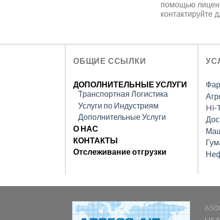
помощью лиценз
контактируйте 
ОБЩИЕ ССЫЛКИ
УС
ДОПОЛНИТЕЛЬНЫЕ УСЛУГИ
Фар
Транспортная Логистика
Агр
Услуги по Индустриям
Hi-
Дополнительные Услуги
Дос
О НАС
Маш
КОНТАКТЫ
Гум
Отслеживание отгрузки
Неф
6500
US