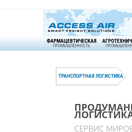
Skip
to
content
ФАРМАЦЕВТИЧЕСКАЯ
АГРОТЕХНИЧ
ПРОМЫШЛЕННОСТЬ
ПРОМЫШЛЕН
ТРАНСПОРТНАЯ ЛОГИСТИКА
ПРОДУМАН
ПРОДУМАН
ПРОДУМАН
Ваш Партнер п
ЛОГИСТИК
ЛОГИСТИК
ЛОГИСТИК
Северной 
СЕРВИС МИРО
ГЛОБАЛЬНЫЙ 
НЕОГРАНИЧЕН
accessair.ca