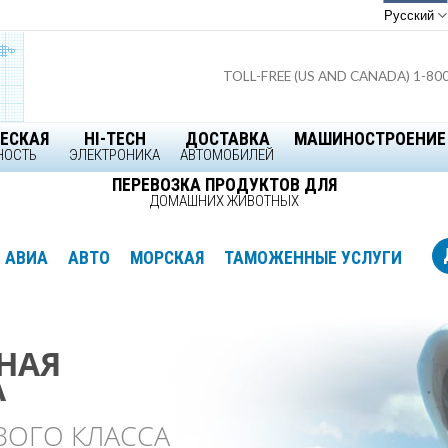
Русский
TOLL-FREE (US AND CANADA) 1-80
ЕСКАЯ
HI-TECH
ДОСТАВКА
МАШИНОСТРОЕНИЕ
НОСТЬ
ЭЛЕКТРОНИКА
АВТОМОБИЛЕЙ
ПЕРЕВОЗКА ПРОДУКТОВ ДЛЯ
ДОМАШНИХ ЖИВОТНЫХ
АВИА
АВТО
МОРСКАЯ
ТАМОЖЕННЫЕ УСЛУГИ
НАЯ
НАЯ
НАЯ
о Логистике в
А
А
А
Америке
ВОГО КЛАССА
ОХВАТ
НЫЕ