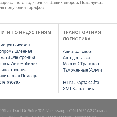
ированного водителя от Ваших дверей. Пожалуйста
для получения тарифов
ЛУГИ ПО ИНДУСТРИЯМ
ТРАНСПОРТНАЯ
ЛОГИСТИКА
мацевтическая
опромышленная
Авиатранспорт
Tech и Электроника
Автодоставка
тавка Автомобилей
Морской Транспорт
иностроение
Таможенные Услуги
анитарная Помощь
тегазовая
HTML Карта сайта
XML Карта сайта
 Silver Dart Dr. Suite 306 Mississauga, ON L5P 1A2 Canada
A
+1-718-705-8555 EMAIL:
services.usa@accessair.ca