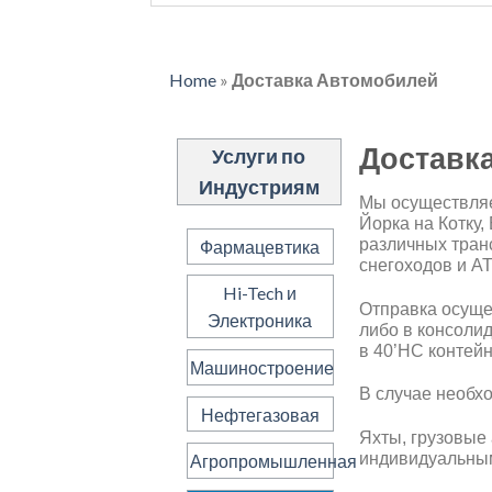
Home
»
Доставка Автомобилей
Доставк
Услуги по
Индустриям
Мы осуществляе
Йорка на Котку,
различных транс
Фармацевтика
снегоходов и AT
Hi-Tech и
Отправка осуще
Электроника
либо в консоли
в 40’HC контейн
Машиностроение
В случае необх
Нефтегазовая
Яхты, грузовые
индивидуальны
Агропромышленная