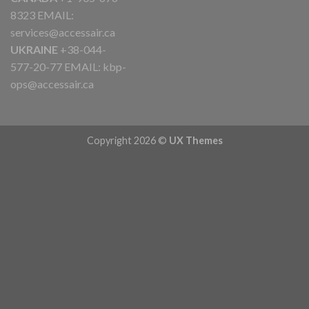
8323 EMAIL:
services@accessair.ca
UKRAINE
+38-044-
577-20-77 EMAIL:
kbp-
ops@accessair.ca
Copyright 2026 ©
UX Themes