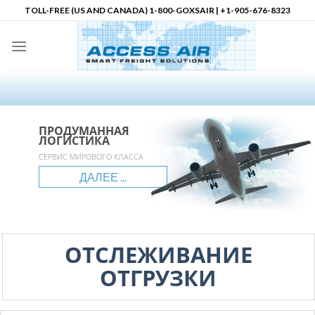
Skip
TOLL-FREE (US AND CANADA) 1-800-GOXSAIR | +1-905-676-8323
to
content
ПРОДУМАННАЯ
ПРОДУМАННАЯ
ПРОДУМАННАЯ
Ваш Партнер по Логистике в
ЛОГИСТИКА
ЛОГИСТИКА
ЛОГИСТИКА
Северной Америке
accessair.ca
СЕРВИС МИРОВОГО КЛАССА
ГЛОБАЛЬНЫЙ ОХВАТ
НЕОГРАНИЧЕННЫЕ ВОЗМОЖНОСТИ
ДАЛЕЕ ...
ДАЛЕЕ ...
ДАЛЕЕ ...
ДАЛЕЕ ...
ОТСЛЕЖИВАНИЕ
ОТГРУЗКИ