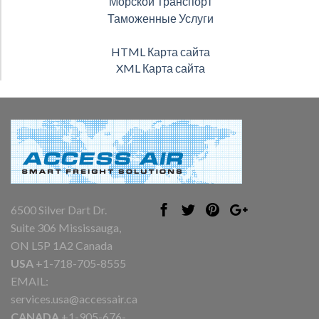
Морской Транспорт
Таможенные Услуги
HTML Карта сайта
XML Карта сайта
6500 Silver Dart Dr.
Suite 306 Mississauga,
ON L5P 1A2 Canada
USA
+1-718-705-8555
EMAIL:
services.usa@accessair.ca
CANADA
+1-905-676-