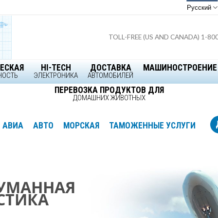
Русский
TOLL-FREE (US AND CANADA) 1-80
ЕСКАЯ
HI-TECH
ДОСТАВКА
МАШИНОСТРОЕНИЕ
НОСТЬ
ЭЛЕКТРОНИКА
АВТОМОБИЛЕЙ
ПЕРЕВОЗКА ПРОДУКТОВ ДЛЯ
ДОМАШНИХ ЖИВОТНЫХ
АВИА
АВТО
МОРСКАЯ
ТАМОЖЕННЫЕ УСЛУГИ
УМАННАЯ
УМАННАЯ
УМАННАЯ
ртнер по
СТИКА
СТИКА
СТИКА
ке в