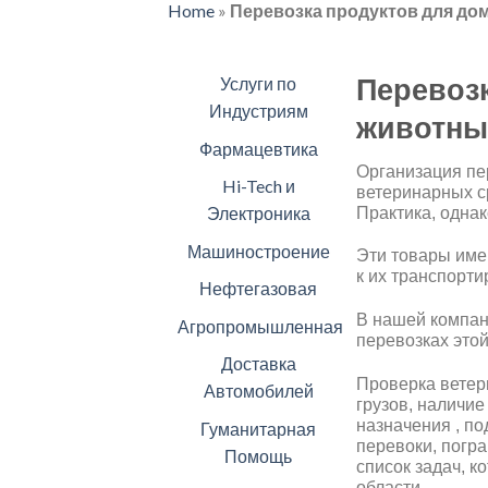
Home
»
Перевозка продуктов для д
Перевоз
Услуги по
Индустриям
животны
Фармацевтика
Oрганизация пе
Hi-Tech и
ветеринарных с
Электроника
Практика, однак
Машиностроение
Эти товары име
к их транспорти
Нефтегазовая
В нашей компан
Агропромышленная
перевозках этой
Доставка
Проверка ветер
Автомобилей
грузов, наличие
назначения , п
Гуманитарная
перевоки, погр
Помощь
список задач, 
области.