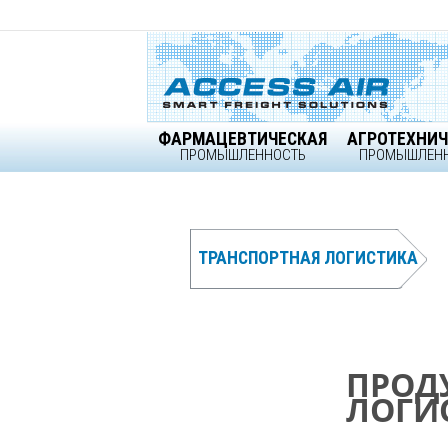
Skip
to
content
ФАРМАЦЕВТИЧЕСКАЯ
АГРОТЕХНИЧ
ПРОМЫШЛЕННОСТЬ
ПРОМЫШЛЕН
ТРАНСПОРТНАЯ ЛОГИСТИКА
ПРОД
ПРОД
ПРОД
Ваш Па
ЛОГИ
ЛОГИ
ЛОГИ
Логисти