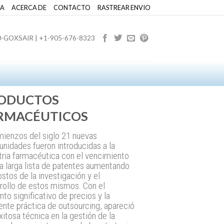
SA
ACERCA DE
CONTACTO
RASTREAR ENVIO
0-GOXSAIR | +1-905-676-8323
ODUCTOS
RMACÉUTICOS
ienzos del siglo 21 nuevas
unidades fueron introducidas a la
tria farmacéutica con el vencimiento
a larga lista de patentes aumentando
ostos de la investigación y el
rollo de estos mismos. Con el
to significativo de precios y la
ente práctica de outsourcing, apareció
xitosa técnica en la gestión de la