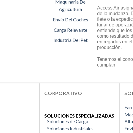
Maquinaria De
Access Air asign
Agricultura
de la mudanza. D
flete o la expedi
Envío Del Coches
lugar de operaci
Carga Relevante
entiende que los
como resultado d
Industria Del Pet
entregados en el
producción.
Tenemos el conoc
cumplan
CORPORATIVO
SO
Far
Maq
SOLUCIONES ESPECIALIZADAS
Soluciones de Carga
Alta
Soluciones Industriales
Env