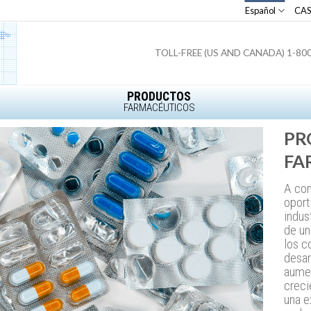
Español
CA
TOLL-FREE (US AND CANADA) 1-80
PRODUCTOS
FARMACÉUTICOS
PR
FA
A com
oport
indus
de un
los c
desar
aumen
creci
una e