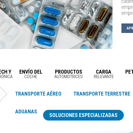
caden
empr
empr
AP
ECH Y
ENVÍO DEL
PRODUCTOS
CARGA
PE
RÓNICA
COCHE
AUTOMOTRICES
RELEVANTE
A
TRANSPORTE AÉREO
TRANSPORTE TERRESTRE
ADUANAS
SOLUCIONES ESPECIALIZADAS