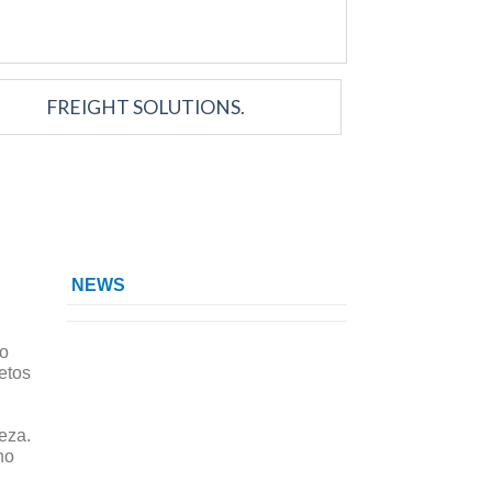
E
FREIGHT SOLUTIONS.
NEWS
po
retos
eza.
no