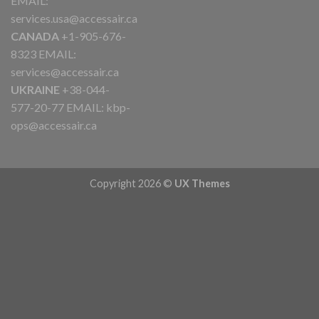
EMAIL:
services.usa@accessair.ca
CANADA
+1-905-676-
8323 EMAIL:
services@accessair.ca
UKRAINE
+38-044-
577-20-77 EMAIL:
kbp-
ops@accessair.ca
Copyright 2026 ©
UX Themes