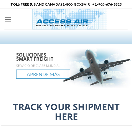
Skip
TOLL-FREE (US AND CANADA) 1-800-GOXSAIR | +1-905-676-8323
to
content
SOLUCIONES
SOLUCIONES
SOLUCIONES
Socio Logístico en
SMART FREIGHT
SMART FREIGHT
SMART FREIGHT
Norteamérica
accessair.ca
SERVICIO DE CLASE MUNDIAL
ALCANCE GLOBAL
POSIBILIDADES ILIMITADAS
APRENDE MÁS
APRENDE MÁS
APRENDE MÁS
APRENDE MÁS
TRACK YOUR SHIPMENT
HERE