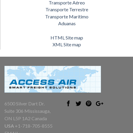
Transporte Aéreo
Transporte Terrestre
Transporte Marítimo
Aduanas
HTML Site map
XML Site map
6500 Silver Dart Dr.
Suite 306 Mississauga,
ON L5P 1A2 Canada
USA
+1-718-705-8555