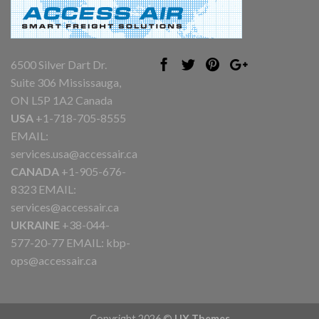
6500 Silver Dart Dr.
Suite 306 Mississauga,
ON L5P 1A2 Canada
USA
+1-718-705-8555
EMAIL:
services.usa@accessair.ca
CANADA
+1-905-676-
8323 EMAIL:
services@accessair.ca
UKRAINE
+38-044-
577-20-77 EMAIL:
kbp-
ops@accessair.ca
Copyright 2026 ©
UX Themes