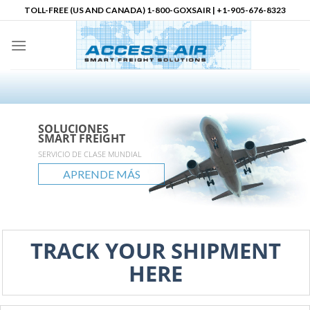
Skip
TOLL-FREE (US AND CANADA) 1-800-GOXSAIR | +1-905-676-8323
to
content
SOLUCIONES
SOLUCIONES
SOLUCIONES
Socio Logístico en
SMART FREIGHT
SMART FREIGHT
SMART FREIGHT
Norteamérica
accessair.ca
SERVICIO DE CLASE MUNDIAL
ALCANCE GLOBAL
POSIBILIDADES ILIMITADAS
APRENDE MÁS
APRENDE MÁS
APRENDE MÁS
APRENDE MÁS
TRACK YOUR SHIPMENT
HERE